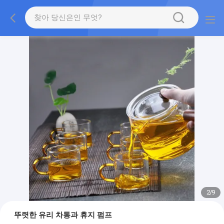
2
/
9
뚜렷한 유리 차통과 휴지 펌프