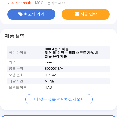
가격：consult
MOQ：논의하세요
최고의 가격
지금 연락
제품 설명
,
300.4온스 차통
하이 라이트
,
제거 할 수 있는 필터 스푸트 차 냄비
맑은 유리 차통
가격
consult
공급 능력
800000개/M
모델 번호
H-7102
배달 시간
5~7일
브랜드 이름
HAS
더 많은 것을 전망하십시오