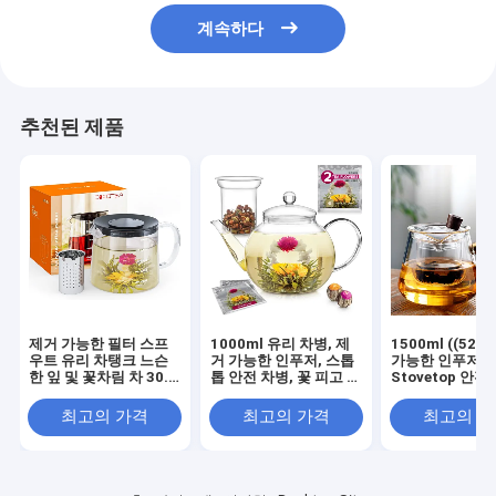
계속하다
추천된 제품
제거 가능한 필터 스프
1000ml 유리 차병, 제
1500ml ((52o
우트 유리 차탱크 느슨
거 가능한 인푸저, 스톱
가능한 인푸저, E
한 잎 및 꽃차림 차 30.4
톱 안전 차병, 꽃 피고 느
Stovetop 안전
온스 맑은 차탱크
슨한 잎 차 메이커 세트
비와 함께 유리 
꽃이 피고 느슨한
최고의 가격
최고의 가격
최고의 