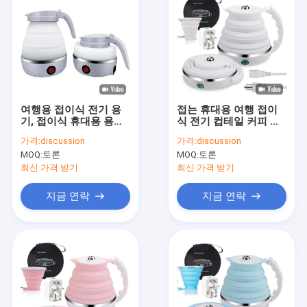
여행용 접이식 전기 용
접는 휴대용 여행 접이
기, 접이식 휴대용 용기,
식 전기 컵테일 커피 차
1개의 접이식으로 빠르
빠른 끓는 600ml
가격:
discussion
가격:
discussion
게 끓이는 차 커피
MOQ:
토론
MOQ:
토론
최신 가격 받기
최신 가격 받기
지금 연락
지금 연락
홈
제품 소개
동영상