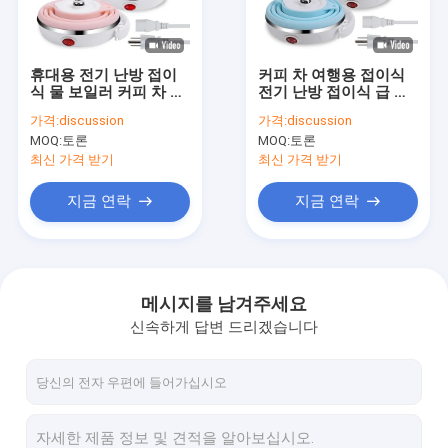
회사 소개
공장 투어
휴대용 전기 난방 접이
커피 차 여행용 접이식
식 물 보일러 커피 차 빠
전기 난방 접이식 급 끓
품질 관리
른 끓는 냄비 600ml
는 물 보일러 600ml
가격:
discussion
가격:
discussion
MOQ:
토론
MOQ:
토론
연락처
최신 가격 받기
최신 가격 받기
뉴스
지금 연락
지금 연락
모든 케이스
견적 요청
메시지를 남겨주세요
신속하게 답변 드리겠습니다
진공 절연 컵
세라믹 컵