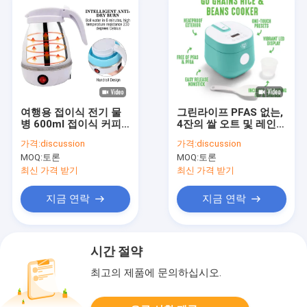
여행용 접이식 전기 물
그린라이프 PFAS 없는,
병 600ml 접이식 커피
4잔의 쌀 오트 및 레인
차 급 끓는 물 보일러
쿠커, 건강한 세라믹 비
가격:
discussion
가격:
discussion
스틱, 사용하기 쉬운 자
MOQ:
토론
MOQ:
토론
동 미리 설정, 접시
최신 가격 받기
최신 가격 받기
지금 연락
지금 연락
시간 절약
최고의 제품에 문의하십시오.