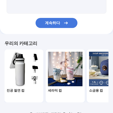
소금용 컵
변색 컵
계속하다
충전전지
와이파이 드론
우리의 카테고리
트래블 컵
커피컵
맥주 컵
찻잔
진공 절연 컵
세라믹 컵
소금용 컵
실리콘 컵
플라스틱 컵