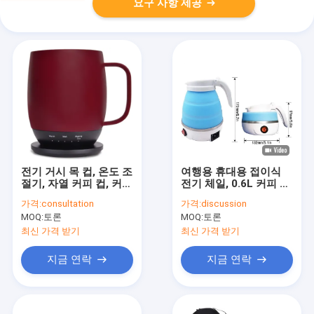
요구 사항 제공
전기 거시 목 컵, 온도 조
여행용 휴대용 접이식
절기, 자열 커피 컵, 커피
전기 체일, 0.6L 커피 차
를 끓이고 차를 만드는
용 작은 접이식 뜨거운
가격:
consultation
가격:
discussion
LCD 패널
물 보일러
MOQ:
토론
MOQ:
토론
최신 가격 받기
최신 가격 받기
지금 연락
지금 연락