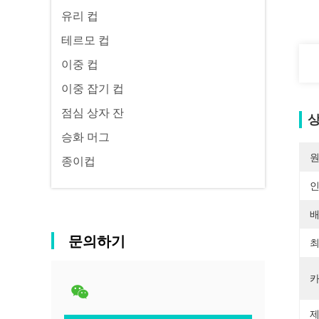
유리 컵
테르모 컵
이중 컵
이중 잡기 컵
점심 상자 잔
상
승화 머그
원
종이컵
배
문의하기
최
카
제