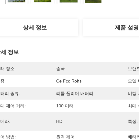
상세 정보
제품 설명
세 정보
래 장소
중국
브랜
인증
Ce Fcc Rohs
모델 
터리 종류:
리튬 폴리머 배터리
비행 
대 제어 거리:
100 미터
최대 
메라:
HD
특징:
어 방법:
원격 제어
배터리