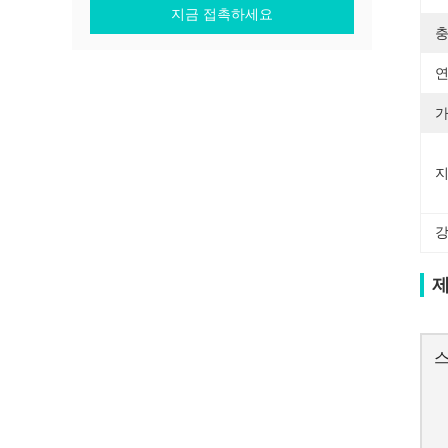
지금 접촉하세요
충
연
가
지
강
제