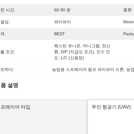
전 시간:
60-90 분
종류:
결성:
와이파이
Minim
격:
BEST
Packa
웨스턴 유니온, 머니그램, 전신
불 조건:
환, D/P (지급도 조건), 인수 인
도, L/C (신용장)
조하다:
농업용 스프레이어 펌프 와이파이 드론
, 
농업
품 설명
스프레이어 타입
무인 항공기 (UAV)