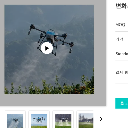
변화
MOQ:
가격:
Standa
결제 방
최