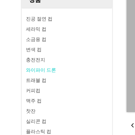
진공 절연 컵
세라믹 컵
소금용 컵
변색 컵
충전전지
와이파이 드론
트래블 컵
커피컵
맥주 컵
찻잔
실리콘 컵
플라스틱 컵