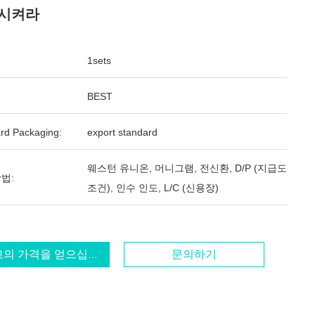
시켜라
1sets
BEST
rd Packaging:
export standard
웨스턴 유니온, 머니그램, 전신환, D/P (지급도
법:
조건), 인수 인도, L/C (신용장)
고의 가격을 얻으십시오
문의하기