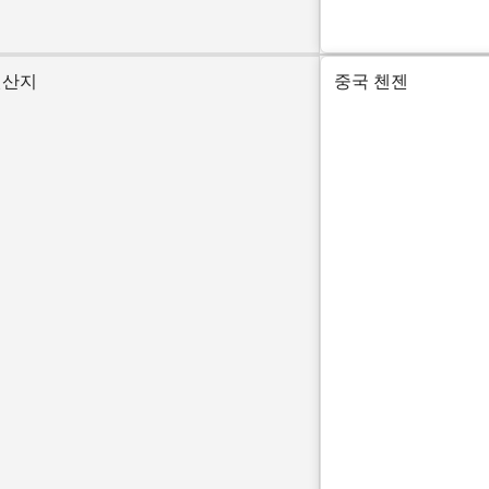
원산지
중국 첸젠