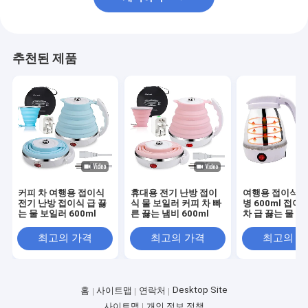
추천된 제품
커피 차 여행용 접이식
휴대용 전기 난방 접이
여행용 접이식 전
전기 난방 접이식 급 끓
식 물 보일러 커피 차 빠
병 600ml 접이
는 물 보일러 600ml
른 끓는 냄비 600ml
차 급 끓는 물 
최고의 가격
최고의 가격
최고의 
Desktop Site
홈
사이트맵
연락처
사이트맵
개인 정보 정책